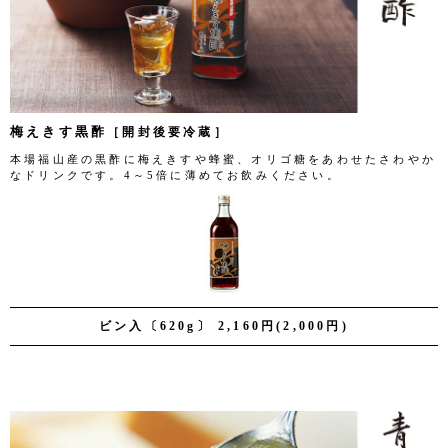
梅えきす黒酢
［開封後要冷蔵］
本場福山産の黒酢に梅えきすや蜂蜜、オリゴ糖をあわせたさわやか
なドリンクです。4～5倍に薄めてお飲みください。
ビン入〔620g〕 2,160円(2,000円)