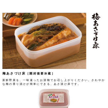
梅あさづけ床
［開封後要冷蔵］
新鮮野菜を、一味違ったお漬物でお召し上がりください。さわやか
な梅の香り漬けが簡単にできる、あさ漬け床です。