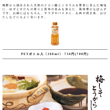
梅酢から抽出された天然のクエン酸とミネラルを豊富に含んだ梅塩
に、ゆずとすだちの香りと昆布の旨みを加えた、風味豊かなぽんず
です。お鍋にはもちろん、サラダやパスタに、お肉や焼き魚、おひ
たしなどにもよく合います。
PETボトル入〔260ml〕 756円(700円)