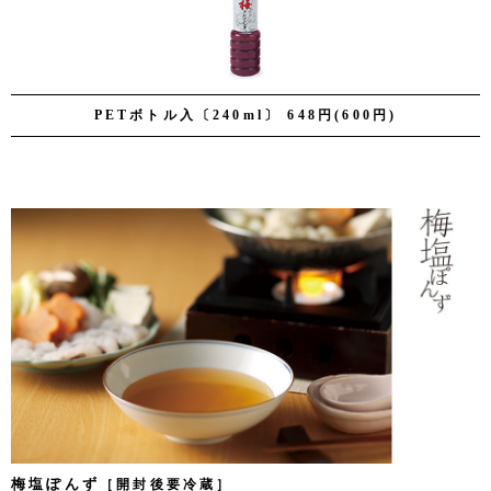
PETボトル入〔240ml〕 648円(600円)
梅塩ぽんず
［開封後要冷蔵］