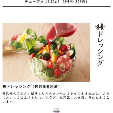
チューブ入〔120g〕 594円(550円)
梅ドレッシング
［開封後要冷蔵］
完熟梅のほどよい酸味としそのさわやかさをそのまま生かし、さら
においしく仕上げました。サラダ、温野菜、お豆腐、麺にもよく合
います。